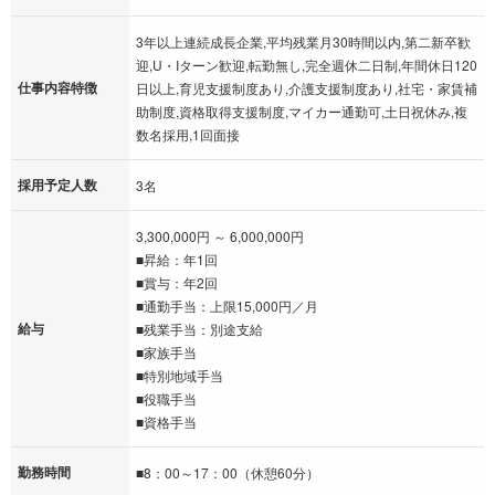
3年以上連続成長企業,平均残業月30時間以内,第二新卒歓
迎,U・Iターン歓迎,転勤無し,完全週休二日制,年間休日120
仕事内容特徴
日以上,育児支援制度あり,介護支援制度あり,社宅・家賃補
助制度,資格取得支援制度,マイカー通勤可,土日祝休み,複
数名採用,1回面接
採用予定人数
3名
3,300,000円 ～ 6,000,000円
■昇給：年1回
■賞与：年2回
■通勤手当：上限15,000円／月
給与
■残業手当：別途支給
■家族手当
■特別地域手当
■役職手当
■資格手当
勤務時間
■8：00～17：00（休憩60分）