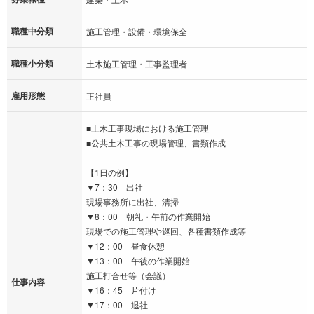
職種中分類
施工管理・設備・環境保全
職種小分類
土木施工管理・工事監理者
雇用形態
正社員
■土木工事現場における施工管理
■公共土木工事の現場管理、書類作成
【1日の例】
▼7：30 出社
現場事務所に出社、清掃
▼8：00 朝礼・午前の作業開始
現場での施工管理や巡回、各種書類作成等
▼12：00 昼食休憩
▼13：00 午後の作業開始
施工打合せ等（会議）
仕事内容
▼16：45 片付け
▼17：00 退社