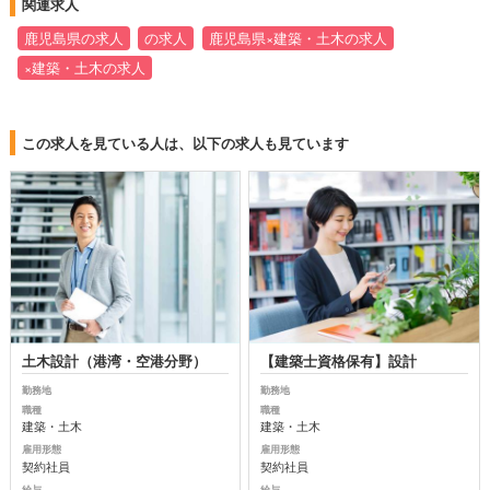
関連求人
鹿児島県の求人
の求人
鹿児島県×建築・土木の求人
×建築・土木の求人
この求人を見ている人は、以下の求人も見ています
土木設計（港湾・空港分野）
【建築士資格保有】設計
勤務地
勤務地
職種
職種
建築・土木
建築・土木
雇用形態
雇用形態
契約社員
契約社員
給与
給与