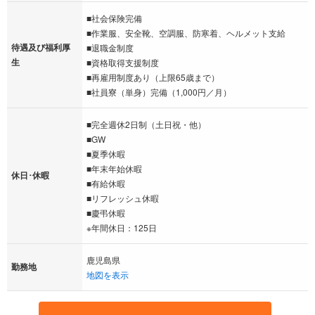
■社会保険完備
■作業服、安全靴、空調服、防寒着、ヘルメット支給
待遇及び福利厚
■退職金制度
生
■資格取得支援制度
■再雇用制度あり（上限65歳まで）
■社員寮（単身）完備（1,000円／月）
■完全週休2日制（土日祝・他）
■GW
■夏季休暇
■年末年始休暇
休日･休暇
■有給休暇
■リフレッシュ休暇
■慶弔休暇
※年間休日：125日
鹿児島県
勤務地
地図を表示