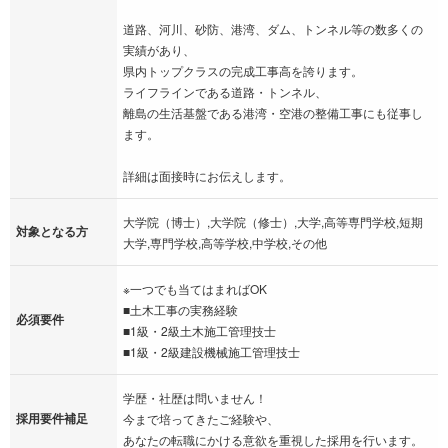
道路、河川、砂防、港湾、ダム、トンネル等の数多くの
実績があり、
県内トップクラスの完成工事高を誇ります。
ライフラインである道路・トンネル、
離島の生活基盤である港湾・空港の整備工事にも従事し
ます。
詳細は面接時にお伝えします。
大学院（博士）,大学院（修士）,大学,高等専門学校,短期
対象となる方
大学,専門学校,高等学校,中学校,その他
※一つでも当てはまればOK
■土木工事の実務経験
必須要件
■1級・2級土木施工管理技士
■1級・2級建設機械施工管理技士
学歴・社歴は問いません！
採用要件補足
今まで培ってきたご経験や、
あなたの転職にかける意欲を重視した採用を行います。