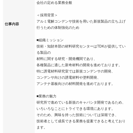
会社の定める業務全般
＜採用背景＞
アルミ電解コンデンサ技術を用いた新規製品の立ち上げ
仕事内容
行うための体制強化のため
■組織ミッション
技術・知財本部の材料研究センターはTDKが提供してい
る製品の
材料に関する研究・開発機関であり、
各種製品に適した新奇材料の開発を進めております。
特に誘電材料研究室では新規コンデンサの開発、
コンデンサ向けの誘電材料や塗料開発、
アンテナ基板向けの材料開発を進めております。
■業務の魅力
研究所で進めている新規のキャパシタ開発であるため、
いろいろなことにトライできる環境にあります。
そのため、興味を持った技術については深堀でき、
技術者として成長できる業務を提案できると考えており
ます。