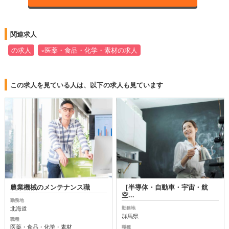
関連求人
の求人
×医薬・食品・化学・素材の求人
この求人を見ている人は、以下の求人も見ています
農業機械のメンテナンス職
［半導体・自動車・宇宙・航
空...
勤務地
北海道
勤務地
群馬県
職種
医薬・食品・化学・素材
職種