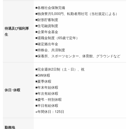
■各種社会保険完備
■独身寮月5,000円、転勤者用社宅（当社規定による）
■財形貯蓄制度
■住宅融資制度
待遇及び福利厚
■企業年金基金
生
■退職金制度（65歳で定年）
■確定拠出年金
■持株会、共済制度
■保養所、スポーツセンター、体育館、グラウンドなど
■完全週休2日制（土・日）、祝
■GW休暇
■夏季休暇
■年末年始休暇
休日･休暇
■年次有給休暇
■慶弔・特別休暇
■半日有給休暇
※年間休日：125日
勤務地