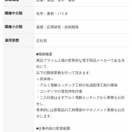
職種中分類
化学・素材・バイオ
職種小分類
基礎・応用研究・技術開発
雇用形態
正社員
■職務概要
東証プライム上場の世界的な電子部品メーカーである当
社にて、
以下の開発業務を行って頂きます。
＜具体例＞
・アルミ電解エッチング工程や化成処理工程の構築
・コンデンサの電気特性評価
・ご入社後はまずアルミ電解エッチングから業務をお任
せし、
将来的には新製品の工程構築やマネジメント業務をお任
せします。
■仕事内容の変更範囲