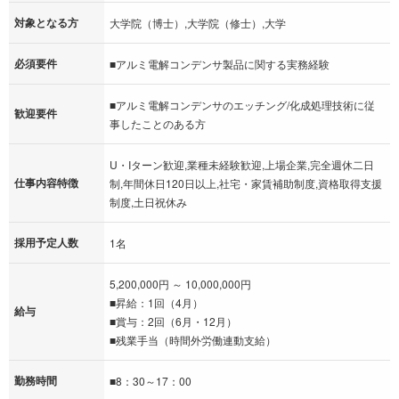
対象となる方
大学院（博士）,大学院（修士）,大学
必須要件
■アルミ電解コンデンサ製品に関する実務経験
■アルミ電解コンデンサのエッチング/化成処理技術に従
歓迎要件
事したことのある方
U・Iターン歓迎,業種未経験歓迎,上場企業,完全週休二日
仕事内容特徴
制,年間休日120日以上,社宅・家賃補助制度,資格取得支援
制度,土日祝休み
採用予定人数
1名
5,200,000円 ～ 10,000,000円
■昇給：1回（4月）
給与
■賞与：2回（6月・12月）
■残業手当（時間外労働連動支給）
勤務時間
■8：30～17：00