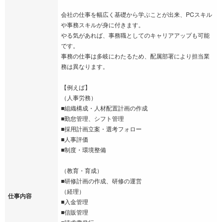
会社の仕事を幅広く基礎から学ぶことが出来、PCスキル
や事務スキルが身に付きます。
やる気があれば、事務職としてのキャリアアップも可能
です。
事務の仕事は多岐にわたるため、配属部署により担当業
務は異なります。
【例えば】
（人事労務）
■組織構成・人材配置計画の作成
■勤怠管理、シフト管理
■採用計画立案・選考フォロー
■人事評価
■制度・環境整備
（教育・育成）
■研修計画の作成、研修の運営
（経理）
仕事内容
■入金管理
■信販管理