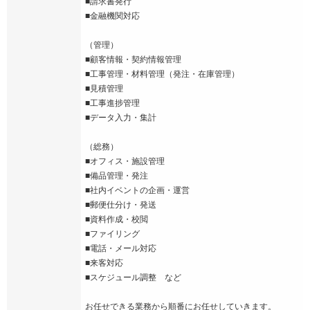
■請求書発行
■金融機関対応
（管理）
■顧客情報・契約情報管理
■工事管理・材料管理（発注・在庫管理）
■見積管理
■工事進捗管理
■データ入力・集計
（総務）
■オフィス・施設管理
■備品管理・発注
■社内イベントの企画・運営
■郵便仕分け・発送
■資料作成・校閲
■ファイリング
■電話・メール対応
■来客対応
■スケジュール調整 など
お任せできる業務から順番にお任せしていきます。