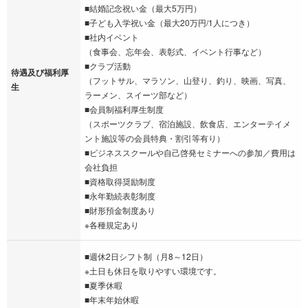
■結婚記念祝い金（最大5万円）
■子ども入学祝い金（最大20万円/1人につき）
■社内イベント
（食事会、忘年会、表彰式、イベント行事など）
■クラブ活動
待遇及び福利厚
（フットサル、マラソン、山登り、釣り、映画、写真、
生
ラーメン、スイーツ部など）
■会員制福利厚生制度
（スポーツクラブ、宿泊施設、飲食店、エンターテイメ
ント施設等の会員特典・割引等有り）
■ビジネススクールや自己啓発セミナーへの参加／費用は
会社負担
■資格取得奨励制度
■永年勤続表彰制度
■財形預金制度あり
※各種規定あり
■週休2日シフト制（月8～12日）
※土日も休日を取りやすい環境です。
■夏季休暇
■年末年始休暇