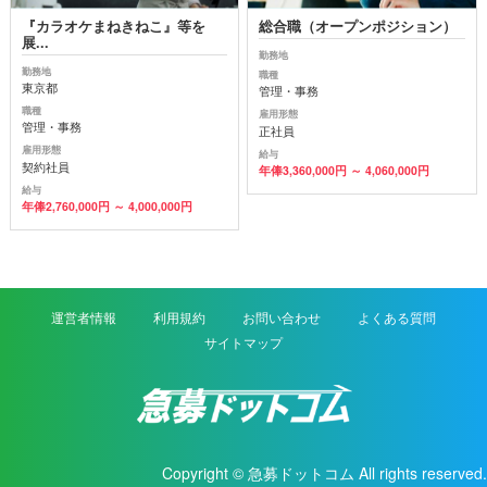
『カラオケまねきねこ』等を
総合職（オープンポジション）
展...
勤務地
勤務地
職種
東京都
管理・事務
職種
雇用形態
管理・事務
正社員
雇用形態
給与
契約社員
年俸3,360,000円 ～ 4,060,000円
給与
年俸2,760,000円 ～ 4,000,000円
運営者情報
利用規約
お問い合わせ
よくある質問
サイトマップ
Copyright © 急募ドットコム All rights reserved.