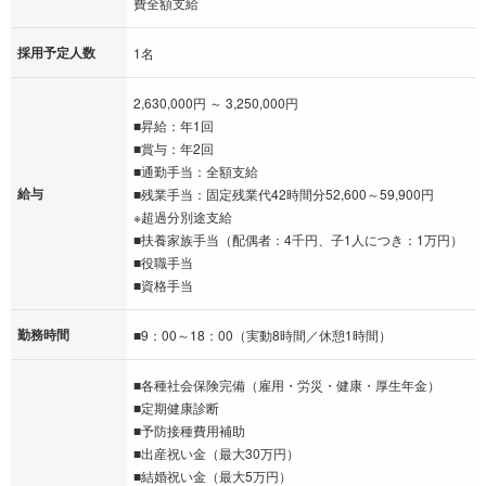
費全額支給
採用予定人数
1名
2,630,000円 ～ 3,250,000円
■昇給：年1回
■賞与：年2回
■通勤手当：全額支給
給与
■残業手当：固定残業代42時間分52,600～59,900円
※超過分別途支給
■扶養家族手当（配偶者：4千円、子1人につき：1万円）
■役職手当
■資格手当
勤務時間
■9：00～18：00（実動8時間／休憩1時間）
■各種社会保険完備（雇用・労災・健康・厚生年金）
■定期健康診断
■予防接種費用補助
■出産祝い金（最大30万円）
■結婚祝い金（最大5万円）