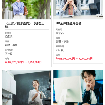
《三宮／徒歩圏内》【税理士
HD全体財務責任者
補...
勤務地
東京都
勤務地
兵庫県
職種
管理・事務
職種
管理・事務
雇用形態
正社員
雇用形態
正社員
給与
年俸5,000,000円 ～ 7,000,000円
給与
年俸2,920,000円 ～ 5,250,000円