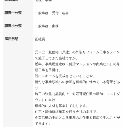
職種中分類
一般事務・受付・秘書
職種小分類
一般事務・庶務
雇用形態
正社員
元々は一般住宅（戸建）の外装リフォーム工事をメイン
で施工してきた当社ですが、
近年、事業用途建物（賃貸マンションや商業ビル）の修
繕工事も手掛け、
既にスキームを完成させていることや、
新たな事業領域への参画を積極的に進めている背景があ
り、
施工力強化（品質向上、対応可能件数の増加、コストダ
ウン）に向け、
積極的に人材を募集しております。
住宅・建物修繕施工を行う会社の本社で、
企業活動の中心となる事務のお仕事を幅広く学ぶことが
できます。