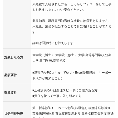
未経験で入社された方も、しっかりフォローをして仕事
をお教えしますのでご安心ください。
業界知識、職種専門知識は入社時には必要ありません。
入社後、業務を担当することで身に着けることができま
す。
詳細は面接時にお伝えします。
大学院（博士）,大学院（修士）,大学,高等専門学校,短期
対象となる方
大学,専門学校,高等学校
■基礎的なPCスキル（Word・Excel使用経験、キーボー
必須要件
ド入力が出来ること）
■正確さあるいは処理スピードに自信のある方
歓迎要件
■責任を持って仕事に取り組める方
第二新卒歓迎,U・Iターン歓迎,転勤無し,職種未経験歓迎,
仕事内容特徴
業種未経験歓迎,育児支援制度あり,資格取得支援制度,交通