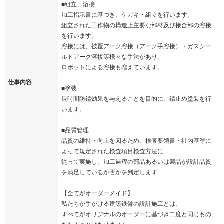
■組立、溶接
加工指示書に基づき、ケガキ・組立を行います。
組立された工作物の構造上主要な部材及び接合部の溶接
を行います。
溶接には、被覆アーク溶接（アーク手溶接）・ガスシー
ルドアーク溶接等様々な手法があり、
ロボットによる溶接も増えています。
仕事内容
■塗装
長時間防錆効果を与えることを目的に、錆止め塗装を行
います。
■品質管理
品質の維持・向上を図るため、検査要領書・社内基準に
よって規定された検査項目検査方法に
従って実施し、加工過程の部品あるいは製品が設計品質
を満足しているか否かを判定します
【全てがオーダーメイド】
私たちが手がける建築鉄骨の設計施工とは、
すべてがオリジナルのオーダーに基づき二度と同じもの