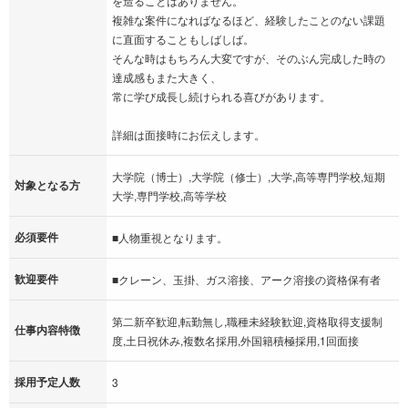
を造ることはありません。
複雑な案件になればなるほど、経験したことのない課題
に直面することもしばしば。
そんな時はもちろん大変ですが、そのぶん完成した時の
達成感もまた大きく、
常に学び成長し続けられる喜びがあります。
詳細は面接時にお伝えします。
大学院（博士）,大学院（修士）,大学,高等専門学校,短期
対象となる方
大学,専門学校,高等学校
必須要件
■人物重視となります。
歓迎要件
■クレーン、玉掛、ガス溶接、アーク溶接の資格保有者
第二新卒歓迎,転勤無し,職種未経験歓迎,資格取得支援制
仕事内容特徴
度,土日祝休み,複数名採用,外国籍積極採用,1回面接
採用予定人数
3