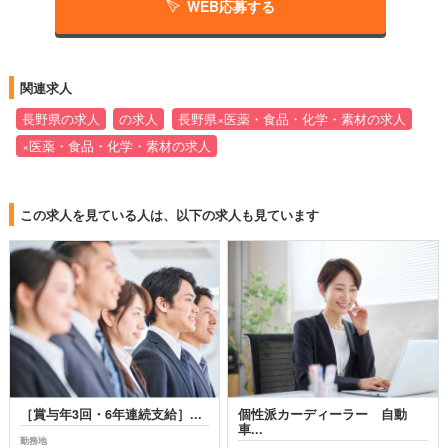
WEB応募する
関連求人
長野県の求人
の求人
長野県×医薬・食品・化学・素材の求人
×医薬・食品・化学・素材の求人
この求人を見ている人は、以下の求人も見ています
［賞与年3回・6年連続支給］...
個性派カーディーラー 自動
車...
勤務地