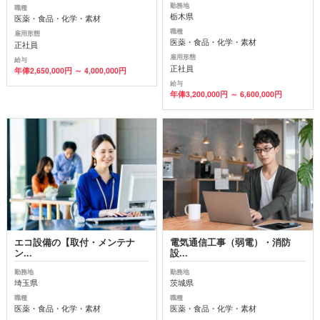
勤務地
職種
栃木県
医薬・食品・化学・素材
職種
雇用形態
医薬・食品・化学・素材
正社員
雇用形態
給与
正社員
年俸2,650,000円 ～ 4,000,000円
給与
年俸3,200,000円 ～ 6,600,000円
エコ設備の【取付・メンテナ
電気通信工事（弱電）・消防
ン...
設...
勤務地
勤務地
埼玉県
茨城県
職種
職種
医薬・食品・化学・素材
医薬・食品・化学・素材