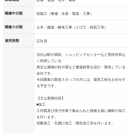
職種中分類
技能工（整備・生産・製造・工事）
職種小分類
土木・建築・解体工事（とび工・鉄筋工等）
雇用形態
正社員
当社は駅や病院、ショッピングセンターなど普段何気な
く利用している
身近な建物の柱や梁など建築鉄骨を設計・製造している
会社です。
今回募集の製造スタッフの方には、製造工程をお任せす
る予定です。
【主な業務内容】
■加工
工作図及び現寸作業で集められた情報を基に鋼材の加工
を行います。
切断加工・孔開け加工・開先加工等を行います。