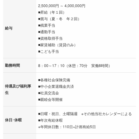
2,500,000円 ～ 4,000,000円
■昇給（年１回）
■賞与（夏・冬 年２回）
■残業手当
給与
■通勤手当
■資格取得手当
■家賃補助（賃貸のみ）
■こども手当
勤務時間
8：00～17：10（休憩：70分 実働8時間）
■各種社会保険完備
待遇及び福利厚
■中小企業退職金共済
生
■社員交流会
■親睦会等開催
■日曜・祝日、土曜隔週 ※その他当社カレンダーによる
休日･休暇
■年次有給休暇
※年間休日数：110日+計画有給5日