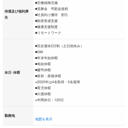
■労働保険完備
■見舞金 弔慰金規程
待遇及び福利厚
■社員向け優待 割引
生
■財産形成支援
■健康支援制度
■リモートワーク
■完全週休2日制（土日祝休み）
■GW
■年末年始休暇
■有給休暇
■慶弔休暇
休日･休暇
■産前・産後休暇
※2020年は4名取得・3名復帰
■育児休暇
■介護休暇
※年間休日：120日
勤務地
地図を表示