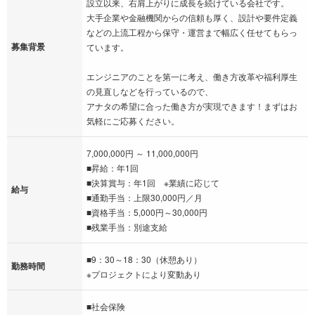
設立以来、右肩上がりに成長を続けている会社です。
大手企業や金融機関からの信頼も厚く、設計や要件定義
などの上流工程から保守・運営まで幅広く任せてもらっ
募集背景
ています。
エンジニアのことを第一に考え、働き方改革や福利厚生
の見直しなどを行っているので、
アナタの希望に合った働き方が実現できます！まずはお
気軽にご応募ください。
7,000,000円 ～ 11,000,000円
■昇給：年1回
■決算賞与：年1回 ※業績に応じて
給与
■通勤手当：上限30,000円／月
■資格手当：5,000円～30,000円
■残業手当：別途支給
■9：30～18：30（休憩あり）
勤務時間
※プロジェクトにより変動あり
■社会保険