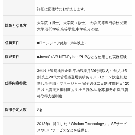
詳細は面接時にお伝えします。
大学院（博士）,大学院（修士）,大学,高等専門学校,短期
対象となる方
大学,専門学校,高等学校,中学校,その他
必須要件
■ITエンジニア経験（3年以上）
歓迎要件
■Java/C♯/VB.NET/Python/PHPなどを使用した実務経験
3年以上連続成長企業,平均残業月30時間以内,中途入社5
割以上,20代の管理職登用実績あり,U・Iターン歓迎,転勤
仕事内容特徴
無し,管理職・マネージャー,完全週休二日制,年間休日120
日以上,育児支援制度あり,土日祝休み,急募,複数名採用,資
格取得支援制度
採用予定人数
2名
2018年に誕生した「Wisdom Technology」。SEサービ
スやERPサービスなどを提供し、