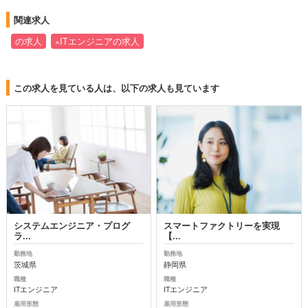
関連求人
の求人
×ITエンジニアの求人
この求人を見ている人は、以下の求人も見ています
システムエンジニア・プログ
スマートファクトリーを実現
ラ...
【...
勤務地
勤務地
茨城県
静岡県
職種
職種
ITエンジニア
ITエンジニア
雇用形態
雇用形態