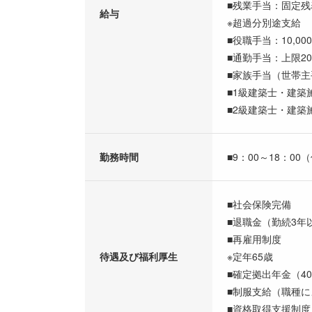
■残業手当：固定残表手
給与
※超過分別途支給
■役職手当：10,000
■通勤手当：上限20
■家族手当（世帯主手
■1級建築士・建築施
■2級建築士・建築施
勤務時間
■9：00～18：00
■社会保険完備
■退職金（勤続3年
■再雇用制度
待遇及び福利厚生
※定年65歳
■確定拠出年金（40
■制服支給（職種に
■資格取得支援制度