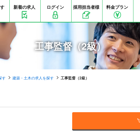
す
新着の求人
ログイン
採用担当者様
料金プラン
工事監督（2級）
探す
建築・土木の求人を探す
工事監督（2級）