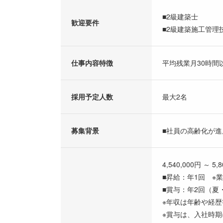
■2級建築士
歓迎要件
■2級建築施工管理
仕事内容特徴
平均残業月30時間
採用予定人数
最大2名
募集背景
■社員の高齢化が
4,540,000円 ～ 5,
■昇給：年1回 ※
■賞与：年2回（夏
※年収は年齢や経
※賞与は、入社時