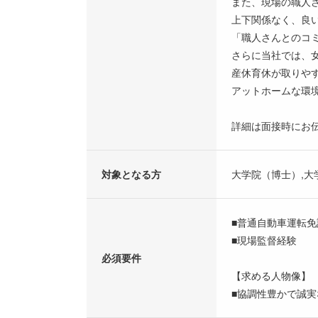
また、現場の職人
上下関係なく、良
「職人さんとのコ
さらに当社では、
産休育休が取りや
アットホームな環
詳細は面接時にお
対象となる方
大学院（博士）,大
■普通自動車運転免
■現場監督経験
必須要件
【求める人物像】
■協調性豊かで誠実