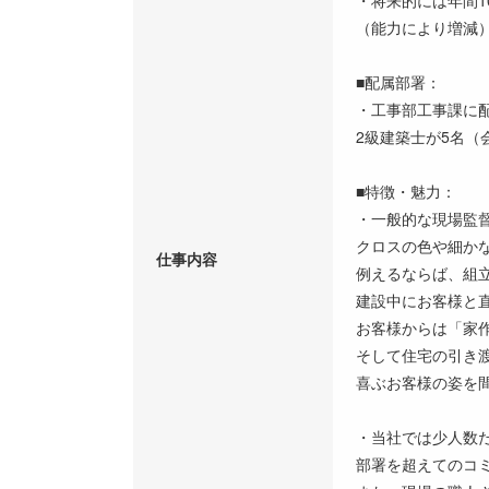
（能力により増減
■配属部署：
・工事部工事課に配
2級建築士が5名（
■特徴・魅力：
・一般的な現場監
クロスの色や細か
仕事内容
例えるならば、組
建設中にお客様と
お客様からは「家
そして住宅の引き
喜ぶお客様の姿を
・当社では少人数
部署を超えてのコ