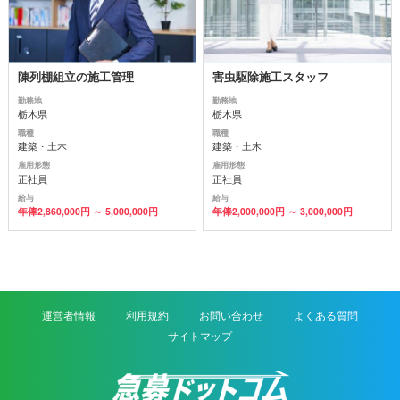
陳列棚組立の施工管理
害虫駆除施工スタッフ
勤務地
勤務地
栃木県
栃木県
職種
職種
建築・土木
建築・土木
雇用形態
雇用形態
正社員
正社員
給与
給与
年俸2,860,000円 ～ 5,000,000円
年俸2,000,000円 ～ 3,000,000円
運営者情報
利用規約
お問い合わせ
よくある質問
サイトマップ