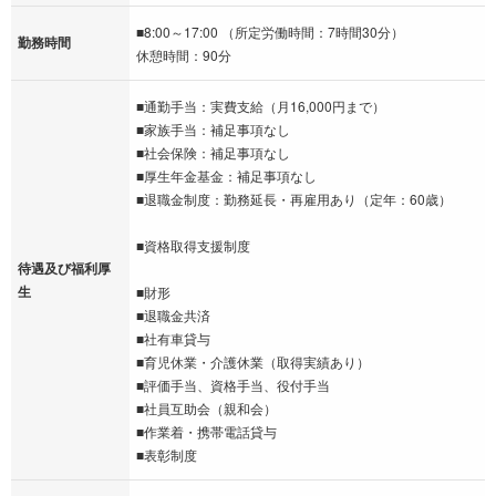
■8:00～17:00 （所定労働時間：7時間30分）
勤務時間
休憩時間：90分
■通勤手当：実費支給（月16,000円まで）
■家族手当：補足事項なし
■社会保険：補足事項なし
■厚生年金基金：補足事項なし
■退職金制度：勤務延長・再雇用あり（定年：60歳）
■資格取得支援制度
待遇及び福利厚
生
■財形
■退職金共済
■社有車貸与
■育児休業・介護休業（取得実績あり）
■評価手当、資格手当、役付手当
■社員互助会（親和会）
■作業着・携帯電話貸与
■表彰制度