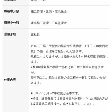
職種中分類
施工管理・設備・環境保全
職種小分類
建築施工管理・工事監理者
雇用形態
正社員
ビル・工場・大型宿泊施設や公共物件（1億円～10億円規
模）の施工管理をご担当いただきます。
規模にもよりますが、１物件あたり1～10名程度で担当し
ます。
※数100億規模の物件であれば各工程に担当が付きます
が、
基本的には、担当１案件の全工程を一貫して担当いただ
仕事内容
きます。
■工期／6ヶ月～2年程度が基本です。
■特徴／建築分野では有資格者が約8割、うち約8割の方が
1級建築施工管理技士の資格を取得しています。