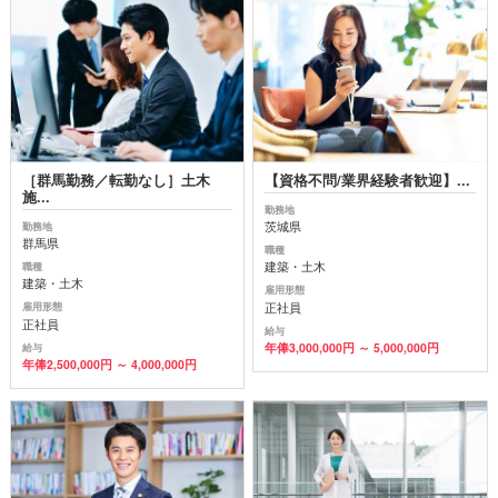
［群馬勤務／転勤なし］土木
【資格不問/業界経験者歓迎】...
施...
勤務地
茨城県
勤務地
群馬県
職種
建築・土木
職種
建築・土木
雇用形態
正社員
雇用形態
正社員
給与
年俸3,000,000円 ～ 5,000,000円
給与
年俸2,500,000円 ～ 4,000,000円