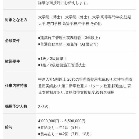
詳細は面接時にお伝えします。
大学院（博士）,大学院（修士）,大学,高等専門学校,短期
対象となる方
大学,専門学校,高等学校,中学校,その他
■建築施工管理の実務経験（3年以上）
必須要件
■普通自動車第一種免許（AT限定可）
■1級／2級建築士
歓迎要件
■1級／2級建築施工管理技士
中途入社5割以上,20代の管理職登用実績あり,女性管理職
仕事内容特徴
登用実績あり,第二新卒歓迎,U・Iターン歓迎,転勤無し,育
児支援制度あり,資格取得支援制度,複数名採用
採用予定人数
2~3名
4,000,000円 ～ 6,500,000円
給与
■昇給あり：年1回（8月）
■賞与あり：年2回（7月、12月）