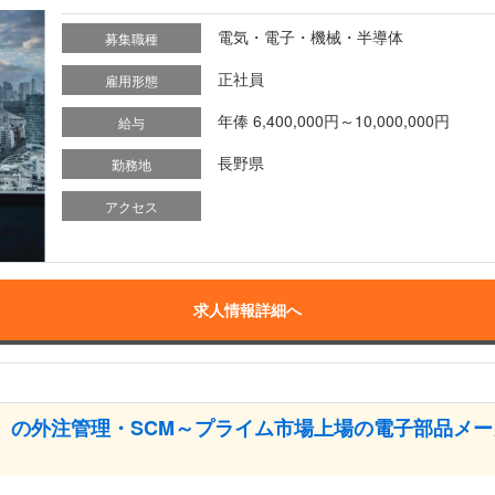
電気・電子・機械・半導体
募集職種
正社員
雇用形態
年俸 6,400,000円～10,000,000円
給与
長野県
勤務地
アクセス
求人情報詳細へ
サ）の外注管理・SCM～プライム市場上場の電子部品メ