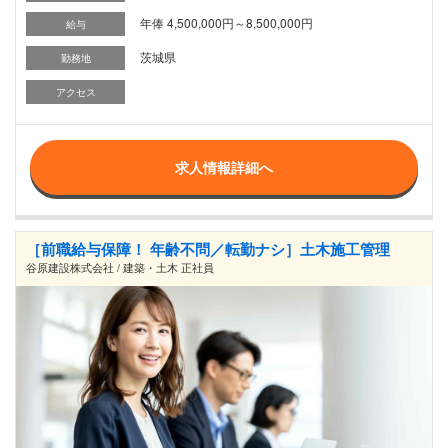
年俸 4,500,000円～8,500,000円
給与
茨城県
勤務地
アクセス
求人情報詳細へ
［前職給与保障！ 年齢不問／転勤ナシ］土木施工管理
谷原建設株式会社 / 建築・土木 正社員