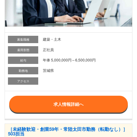
建築・土木
募集職種
正社員
雇用形態
年俸 5,000,000円～6,500,000円
給与
茨城県
勤務地
アクセス
求人情報詳細へ
［未経験歓迎・創業59年・常陸太田市勤務（転勤なし）］
503担当