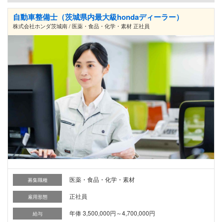
自動車整備士（茨城県内最大級hondaディーラー）
株式会社ホンダ茨城南 / 医薬・食品・化学・素材 正社員
医薬・食品・化学・素材
募集職種
正社員
雇用形態
年俸 3,500,000円～4,700,000円
給与